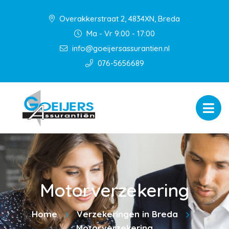
Overakkerstraat 2, 4834XN, Breda
Ma - Vr 9:00 - 17:00
info@goeijersassurantien.nl
076-5656689
Motorverzekering
Home
Verzekeringen in Breda
Motorverzekering