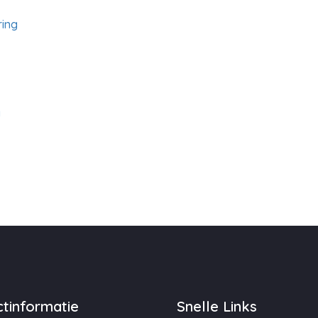
ring
g
tinformatie
Snelle Links