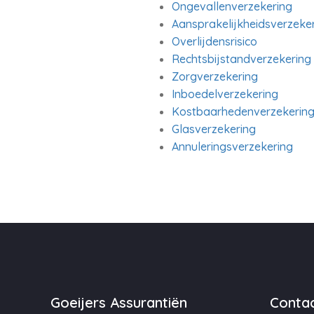
Ongevallenverzekering
Aansprakelijkheidsverzeke
Overlijdensrisico
Rechtsbijstandverzekering
Zorgverzekering
Inboedelverzekering
Kostbaarhedenverzekerin
Glasverzekering
Annuleringsverzekering
Goeijers Assurantiën
Contac