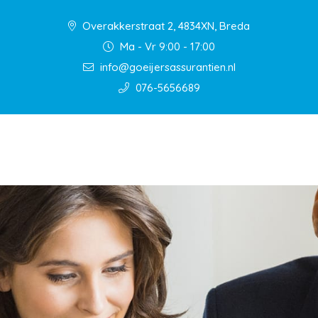
Overakkerstraat 2, 4834XN, Breda
Ma - Vr 9:00 - 17:00
info@goeijersassurantien.nl
076-5656689