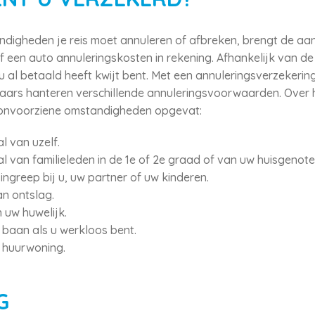
digheden je reis moet annuleren of afbreken, brengt de aan
f een auto annuleringskosten in rekening. Afhankelijk van 
 al betaald heeft kwijt bent. Met een annuleringsverzekering
raars hanteren verschillende annuleringsvoorwaarden. Over
 onvoorziene omstandigheden opgevat:
l van uzelf.
al van familieleden in de 1e of 2e graad of van uw huisgenote
ngreep bij u, uw partner of uw kinderen.
n ontslag.
n uw huwelijk.
baan als u werkloos bent.
 huurwoning.
G