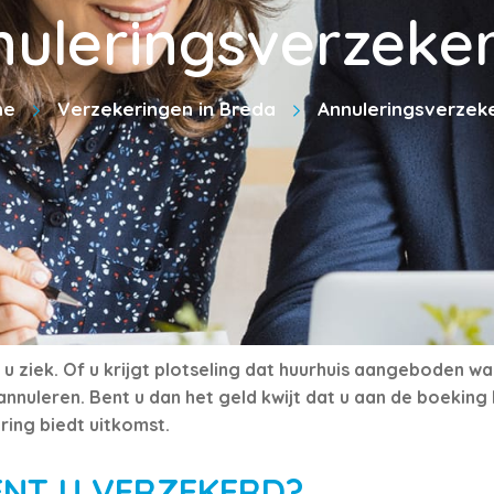
uleringsverzeke
me
Verzekeringen in Breda
Annuleringsverzek
u ziek. Of u krijgt plotseling dat huurhuis aangeboden waa
 annuleren. Bent u dan het geld kwijt dat u aan de boekin
ring biedt uitkomst.
NT U VERZEKERD?