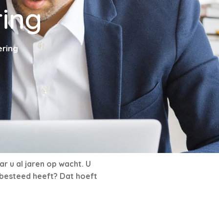
ring
ering
r u al jaren op wacht. U
g besteed heeft? Dat hoeft