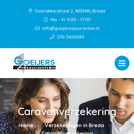
Overakkerstraat 2, 4834XN, Breda
Ma - Vr 9:00 - 17:00
info@goeijersassurantien.nl
076-5656689
Caravanverzekering
Home
Verzekeringen in Breda
Caravanverzekering