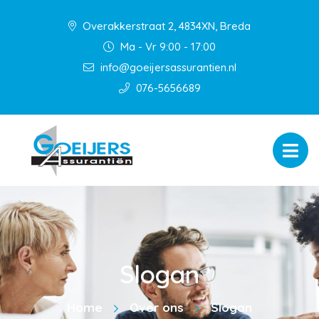
Overakkerstraat 2, 4834XN, Breda
Ma - Vr 9:00 - 17:00
info@goeijersassurantien.nl
076-5656689
Slogan
Home
Over ons
Slogan