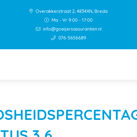
Overakkerstraat 2, 4834XN, Breda
Ma - Vr 9:00 - 17:00
info@goeijersassurantien.nl
076-5656689
SHEIDSPERCENTAG
TUS 3,6