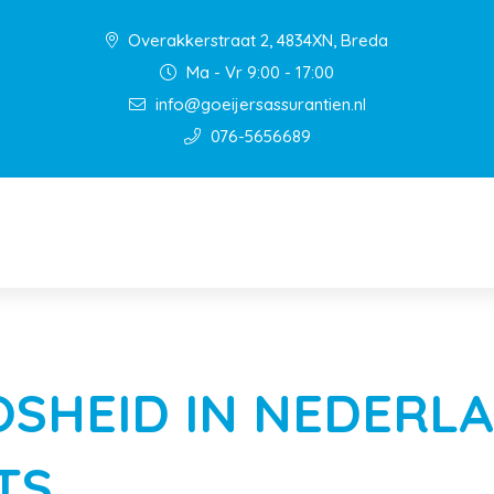
Overakkerstraat 2, 4834XN, Breda
Ma - Vr 9:00 - 17:00
info@goeijersassurantien.nl
076-5656689
SHEID IN NEDERL
TS