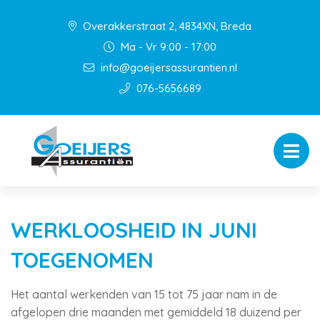
Overakkerstraat 2, 4834XN, Breda
Ma - Vr 9:00 - 17:00
info@goeijersassurantien.nl
076-5656689
WERKLOOSHEID IN JUNI
TOEGENOMEN
Het aantal werkenden van 15 tot 75 jaar nam in de
afgelopen drie maanden met gemiddeld 18 duizend per