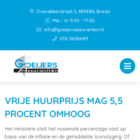
Overakkerstraat 2, 4834XN, Breda
Ma - Vr 9:00 - 17:00
info@goeijersassurantien.nl
076-5656689
VRIJE HUURPRIJS MAG 5,5
PROCENT OMHOOG
Het ministerie stelt het maximale percentage vast op
basis van de inflatie en de gemiddelde loonstijging. Of