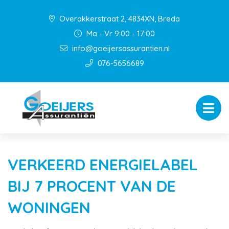
Overakkerstraat 2, 4834XN, Breda
Ma - Vr 9:00 - 17:00
info@goeijersassurantien.nl
076-5656689
VERKEERD ENERGIELABEL
BIJ 7 PROCENT VAN DE
WONINGEN