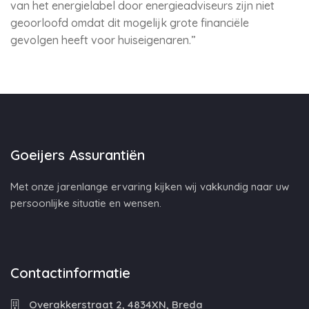
van het energielabel door energieadviseurs zijn niet
geoorloofd omdat dit mogelijk grote financiële
gevolgen heeft voor huiseigenaren.”
Goeijers Assurantiën
Met onze jarenlange ervaring kijken wij vakkundig naar uw
persoonlijke situatie en wensen.
Contactinformatie
Overakkerstraat 2, 4834XN, Breda