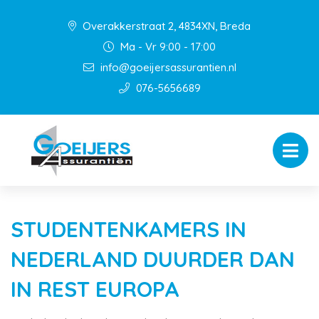
Overakkerstraat 2, 4834XN, Breda
Ma - Vr 9:00 - 17:00
info@goeijersassurantien.nl
076-5656689
STUDENTENKAMERS IN
NEDERLAND DUURDER DAN
IN REST EUROPA