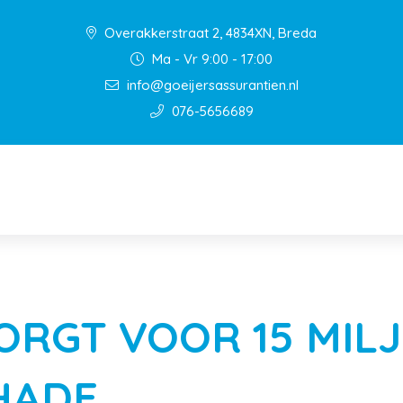
Overakkerstraat 2, 4834XN, Breda
Ma - Vr 9:00 - 17:00
info@goeijersassurantien.nl
076-5656689
ORGT VOOR 15 MIL
HADE