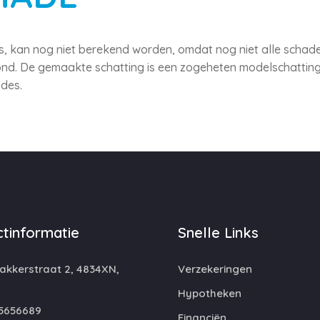
s, kan nog niet berekend worden, omdat nog niet alle schadec
nd. De gemaakte schatting is een zogeheten modelschatting,
des.
tinformatie
Snelle Links
kkerstraat 2, 4834XN,
Verzekeringen
Hypotheken
5656689
Financiën