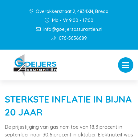
Overakkerstraat 2, 4834XN, Breda
Ma - Vr 9:00 - 17:00
info@goeijersassurantien.nl
076-5656689
STERKSTE INFLATIE IN BIJNA
20 JAAR
De prijsstijging van gas nam toe van 18,3 procent in
september naar 30,6 procent in oktober. Elektriciteit was