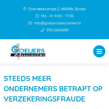
Overakkerstraat 2, 4834XN, Breda
Ma - Vr 9:00 - 17:00
info@goeijersassurantien.nl
076-5656689
STEEDS MEER
ONDERNEMERS BETRAPT OP
VERZEKERINGSFRAUDE