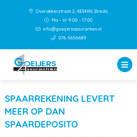
Overakkerstraat 2, 4834XN, Breda
Ma - Vr 9:00 - 17:00
info@goeijersassurantien.nl
076-5656689
SPAARREKENING LEVERT
MEER OP DAN
SPAARDEPOSITO