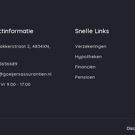
tinformatie
Snelle Links
kkerstraat 2, 4834XN,
Verzekeringen
Hypotheken
5656689
Financiën
@goeijersassurantien.nl
Pensioen
Vr 9:00 - 17:00
Dis