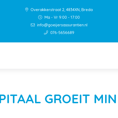
Overakkerstraat 2, 4834XN, Breda
Ma - Vr 9:00 - 17:00
info@goeijersassurantien.nl
076-5656689
PITAAL GROEIT MI