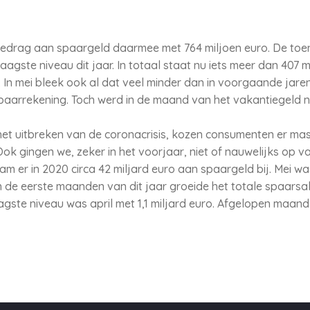
 bedrag aan spaargeld daarmee met 764 miljoen euro. De to
agste niveau dit jaar. In totaal staat nu iets meer dan 407 m
In mei bleek ook al dat veel minder dan in voorgaande jaren
aarrekening. Toch werd in de maand van het vakantiegeld no
het uitbreken van de coronacrisis, kozen consumenten er mas
k gingen we, zeker in het voorjaar, niet of nauwelijks op 
am er in 2020 circa 42 miljard euro aan spaargeld bij. Mei 
In de eerste maanden van dit jaar groeide het totale spaars
aagste niveau was april met 1,1 miljard euro. Afgelopen maan