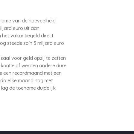
ename van de hoeveelheid
iljard euro uit aan
 het vakantiegeld direct
g steeds zo'n 5 miljard euro
saal voor geld opzij te zetten
vakantie of werden andere dure
was een recordmaand met een
aldo elke maand nog met
d lag de toename duidelijk