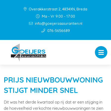
Overakkerstraat 2, 4834XN, Breda
Ma - Vr 9:00 - 17:00
info@goeijersassurantien.nl
076-5656689
PRIJS NIEUWBOUWWONING
STIJGT MINDER SNEL
Dit was het derde kwartaal op rij dat er een stijging in
de hoeveelheid verkochte nieuwbouwwoningen te zien