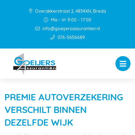
Overakkerstraat 2, 4834XN, Breda
Ma - Vr 9:00 - 17:00
info@goeijersassurantien.nl
076-5656689
PREMIE AUTOVERZEKERING
VERSCHILT BINNEN
DEZELFDE WIJK