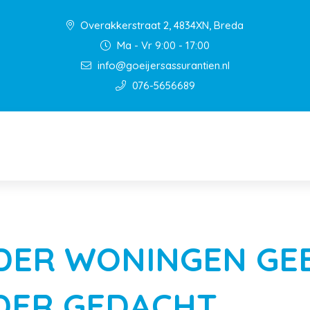
Overakkerstraat 2, 4834XN, Breda
Ma - Vr 9:00 - 17:00
info@goeijersassurantien.nl
076-5656689
DER WONINGEN G
DER GEDACHT