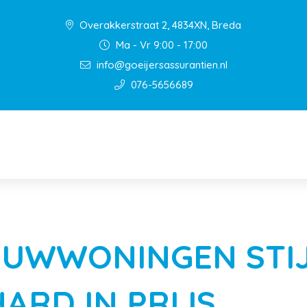
Overakkerstraat 2, 4834XN, Breda
Ma - Vr 9:00 - 17:00
info@goeijersassurantien.nl
076-5656689
UWWONINGEN STIJ
ARD IN PRIJS