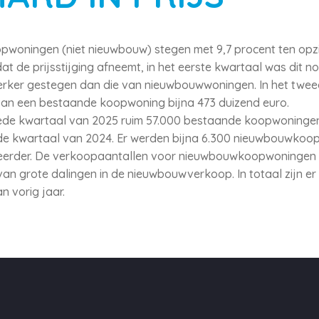
woningen (niet nieuwbouw) stegen met 9,7 procent ten opzic
at de prijsstijging afneemt, in het eerste kwartaal was dit no
sterker gestegen dan die van nieuwbouwwoningen. In het twe
n een bestaande koopwoning bijna 473 duizend euro.
eede kwartaal van 2025 ruim 57.000 bestaande koopwoningen v
de kwartaal van 2024. Er werden bijna 6.300 nieuwbouwkoopw
 eerder. De verkoopaantallen voor nieuwbouwkoopwoningen l
van grote dalingen in de nieuwbouwverkoop. In totaal zijn e
n vorig jaar.