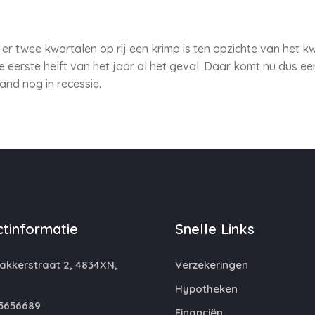
 er twee kwartalen op rij een krimp is ten opzichte van het 
de eerste helft van het jaar al het geval. Daar komt nu dus e
and nog in recessie.
tinformatie
Snelle Links
kkerstraat 2, 4834XN,
Verzekeringen
Hypotheken
5656689
Financiën