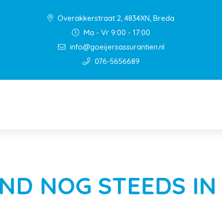
Overakkerstraat 2, 4834XN, Breda
Ma - Vr 9:00 - 17:00
info@goeijersassurantien.nl
076-5656689
D NOG STEEDS IN 