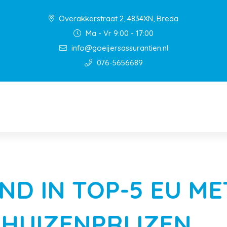
Overakkerstraat 2, 4834XN, Breda
Ma - Vr 9:00 - 17:00
info@goeijersassurantien.nl
076-5656689
D IN TOP-5 EU ME
 HUIZENPRIJZEN