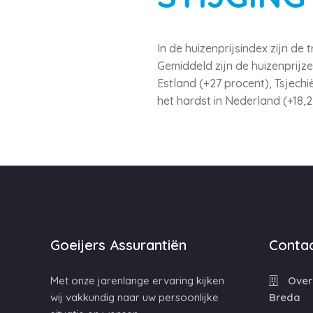
In de huizenprijsindex zijn 
Gemiddeld zijn de huizenprijz
Estland (+27 procent), Tsjechi
het hardst in Nederland (+18,2
Goeijers Assurantiën
Contac
Met onze jarenlange ervaring kijken
Overa
wij vakkundig naar uw persoonlijke
Breda