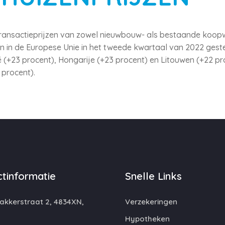
de transactieprijzen van zowel nieuwbouw- als bestaande ko
en in de Europese Unie in het tweede kwartaal van 2022 gest
ë (+23 procent), Hongarije (+23 procent) en Litouwen (+22 pr
 procent).
tinformatie
Snelle Links
kkerstraat 2, 4834XN,
Verzekeringen
Hypotheken