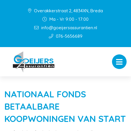
Overakkerstraat 2, 4834XN, Breda
Ma - Vr 9:00 - 17:00
info@goeijersassurantien.nl
076-5656689
NATIONAAL FONDS
BETAALBARE
KOOPWONINGEN VAN START