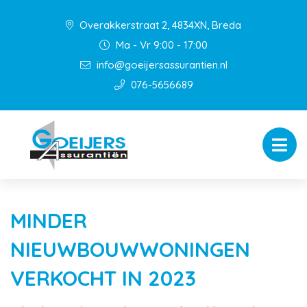
Overakkerstraat 2, 4834XN, Breda
Ma - Vr 9:00 - 17:00
info@goeijersassurantien.nl
076-5656689
MINDER
NIEUWBOUWWONINGEN
VERKOCHT IN 2023