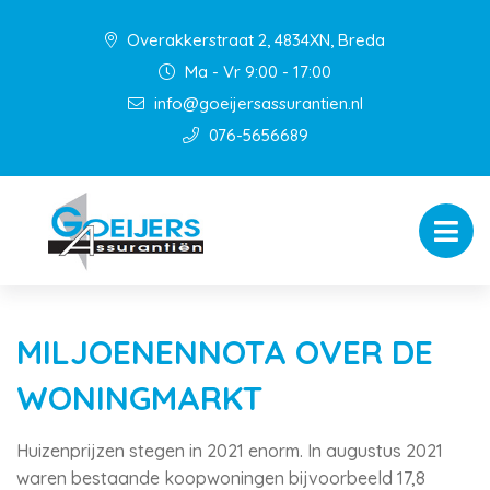
Overakkerstraat 2, 4834XN, Breda
Ma - Vr 9:00 - 17:00
info@goeijersassurantien.nl
076-5656689
MILJOENENNOTA OVER DE
WONINGMARKT
Huizenprijzen stegen in 2021 enorm. In augustus 2021
waren bestaande koopwoningen bijvoorbeeld 17,8