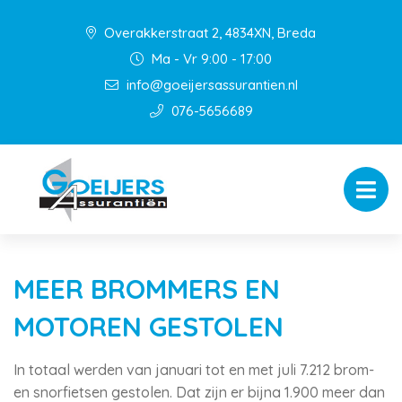
Overakkerstraat 2, 4834XN, Breda
Ma - Vr 9:00 - 17:00
info@goeijersassurantien.nl
076-5656689
MEER BROMMERS EN
MOTOREN GESTOLEN
In totaal werden van januari tot en met juli 7.212 brom-
en snorfietsen gestolen. Dat zijn er bijna 1.900 meer dan