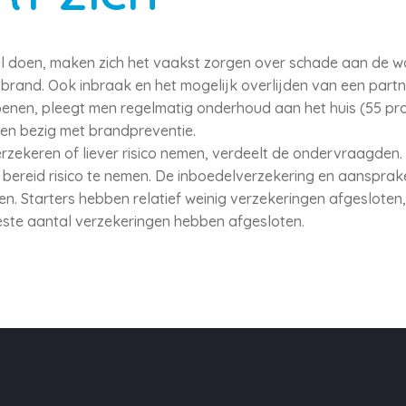
el doen, maken zich het vaakst zorgen over schade aan de w
and. Ook inbraak en het mogelijk overlijden van een partne
penen, pleegt men regelmatig onderhoud aan het huis (55 proc
en bezig met brandpreventie.
rzekeren of liever risico nemen, verdeelt de ondervraagden. E
is bereid risico te nemen. De inboedelverzekering en aansprak
n. Starters hebben relatief weinig verzekeringen afgesloten,
este aantal verzekeringen hebben afgesloten.