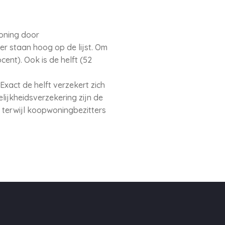
oning door
r staan hoog op de lijst. Om
ent). Ook is de helft (52
xact de helft verzekert zich
elijkheidsverzekering zijn de
 terwijl koopwoningbezitters