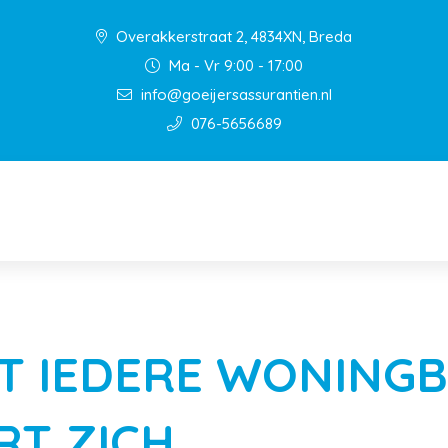
Overakkerstraat 2, 4834XN, Breda
Ma - Vr 9:00 - 17:00
info@goeijersassurantien.nl
076-5656689
T IEDERE WONINGB
RT ZICH