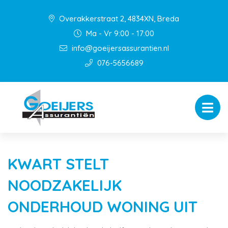
Overakkerstraat 2, 4834XN, Breda
Ma - Vr 9:00 - 17:00
info@goeijersassurantien.nl
076-5656689
KWART STELT
NOODZAKELIJK
ONDERHOUD WONING UIT