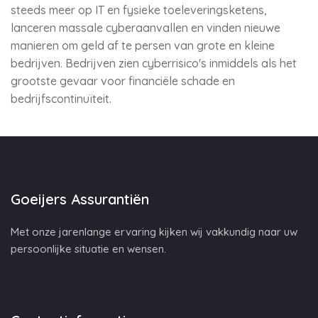
steeds meer op IT en fysieke toeleveringsketens,
lanceren massale cyberaanvallen en vinden nieuwe
manieren om geld af te persen van grote en kleine
bedrijven. Bedrijven zien cyberrisico's inmiddels als het
grootste gevaar voor financiële schade en
bedrijfscontinuïteit.
Goeijers Assurantiën
Met onze jarenlange ervaring kijken wij vakkundig naar uw
persoonlijke situatie en wensen.