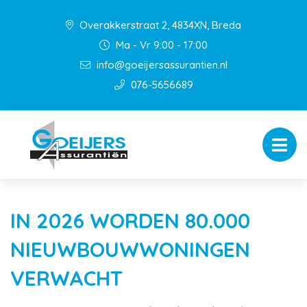
Overakkerstraat 2, 4834XN, Breda
Ma - Vr 9:00 - 17:00
info@goeijersassurantien.nl
076-5656689
IN 2026 WORDEN 80.000
NIEUWBOUWWONINGEN
VERWACHT