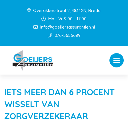
Overakkerstraat 2, 4834XN, Breda
Ma - Vr 9:00 - 17:00
info@goeijersassurantien.nl
076-5656689
IETS MEER DAN 6 PROCENT
WISSELT VAN
ZORGVERZEKERAAR