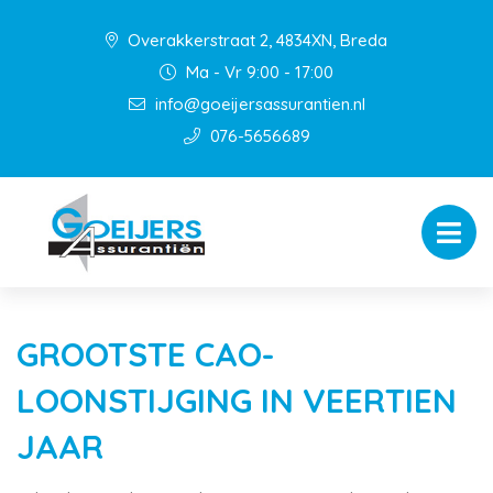
Overakkerstraat 2, 4834XN, Breda
Ma - Vr 9:00 - 17:00
info@goeijersassurantien.nl
076-5656689
GROOTSTE CAO-
LOONSTIJGING IN VEERTIEN
JAAR