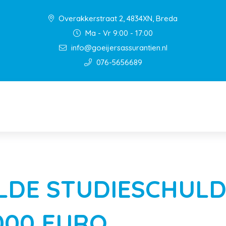
Overakkerstraat 2, 4834XN, Breda
Ma - Vr 9:00 - 17:00
info@goeijersassurantien.nl
076-5656689
LDE STUDIESCHULD
000 EURO