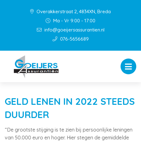
Overakkerstraat 2, 4834XN, Breda
Ma - Vr 9:00 - 17:00
info@goeijersassurantien.nl
076-5656689
GELD LENEN IN 2022 STEEDS
DUURDER
“De grootste stijging is te zien bij persoonlijke leningen
van 50.000 euro en hoger. Hier stegen de gemiddelde