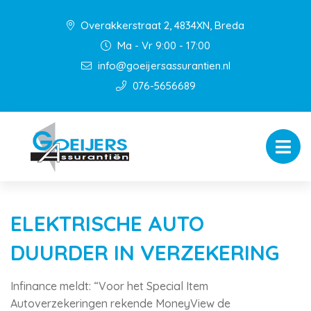
Overakkerstraat 2, 4834XN, Breda
Ma - Vr 9:00 - 17:00
info@goeijersassurantien.nl
076-5656689
ELEKTRISCHE AUTO
DUURDER IN VERZEKERING
Infinance meldt: “Voor het Special Item
Autoverzekeringen rekende MoneyView de