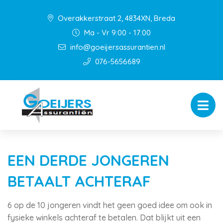
Overakkerstraat 2, 4834XN, Breda
Ma - Vr 9:00 - 17:00
info@goeijersassurantien.nl
076-5656689
EEN DERDE JONGEREN
BETAALT ACHTERAF
6 op de 10 jongeren vindt het geen goed idee om ook in
fysieke winkels achteraf te betalen. Dat blijkt uit een