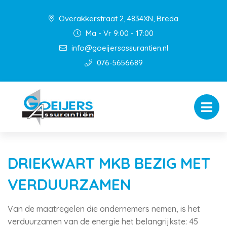
Overakkerstraat 2, 4834XN, Breda
Ma - Vr 9:00 - 17:00
info@goeijersassurantien.nl
076-5656689
DRIEKWART MKB BEZIG MET
VERDUURZAMEN
Van de maatregelen die ondernemers nemen, is het
verduurzamen van de energie het belangrijkste: 45