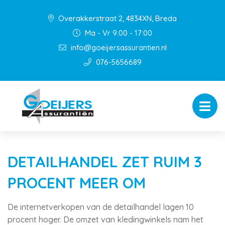
Overakkerstraat 2, 4834XN, Breda
Ma - Vr 9:00 - 17:00
info@goeijersassurantien.nl
076-5656689
DETAILHANDEL ZET RUIM 3
PROCENT MEER OM
De internetverkopen van de detailhandel lagen 10
procent hoger. De omzet van kledingwinkels nam het