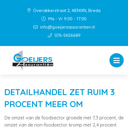
Overakkerstraat 2, 4834XN, Breda
Ma - Vr 9:00 - 17:00
info@goeijersassurantien.nl
076-5656689
DETAILHANDEL ZET RUIM 3
PROCENT MEER OM
De omzet van de foodsector groeide met 7,3 procent, de
omzet van de non-foodsector kromp met 2,4 procent.