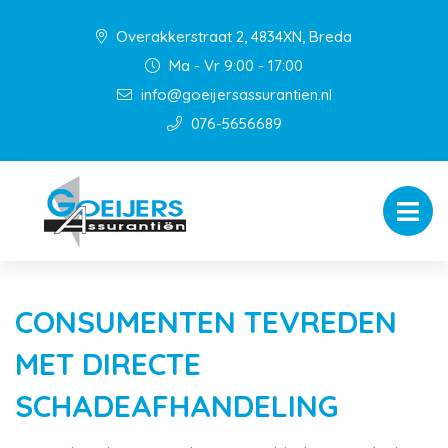
Overakkerstraat 2, 4834XN, Breda
Ma - Vr 9:00 - 17:00
info@goeijersassurantien.nl
076-5656689
CONSUMENTEN TEVREDEN
MET DIRECTE
SCHADEAFHANDELING