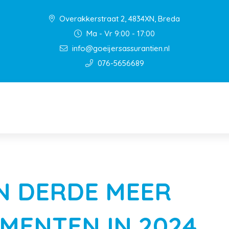
Overakkerstraat 2, 4834XN, Breda
Ma - Vr 9:00 - 17:00
info@goeijersassurantien.nl
076-5656689
N DERDE MEER
EMENTEN IN 2024