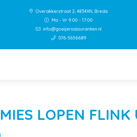
Overakkerstraat 2, 4834XN, Breda
Ma - Vr 9:00 - 17:00
info@goeijersassurantien.nl
076-5656689
IES LOPEN FLINK 
D