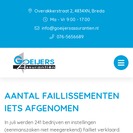
Overakkerstraat 2, 4834XN, Breda
Ma - Vr 9:00 - 17:00
info@goeijersassurantien.nl
076-5656689
AANTAL FAILLISSEMENTEN
IETS AFGENOMEN
In juli werden 241 bedrijven en instellingen
(eenmanszaken niet meegerekend) failliet verklaard.