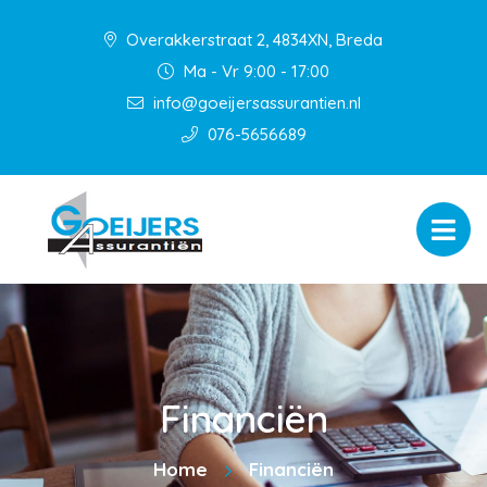
Overakkerstraat 2, 4834XN, Breda
Ma - Vr 9:00 - 17:00
info@goeijersassurantien.nl
076-5656689
Financiën
Home
Financiën